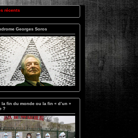
es récents
ndrome Georges Soros
 la fin du monde ou la fin « d’un »
e ?