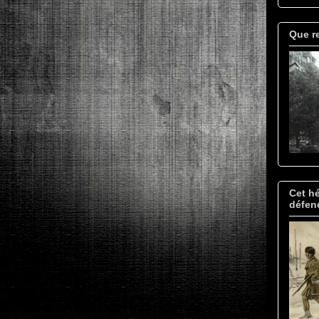
Que re
Cet hé
défend