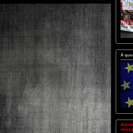
À quo
Articl
vous p