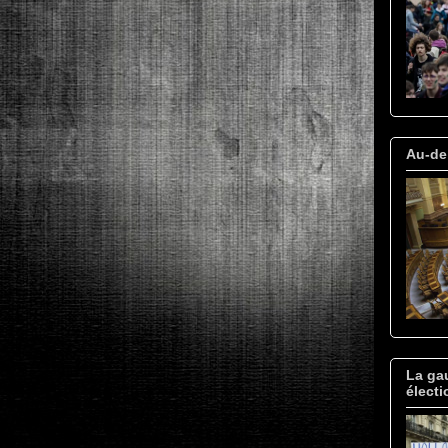
Au-del
La gau
électi