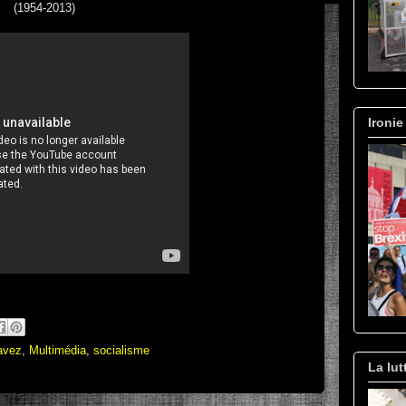
(1954-2013)
Ironie
avez
,
Multimédia
,
socialisme
La lut