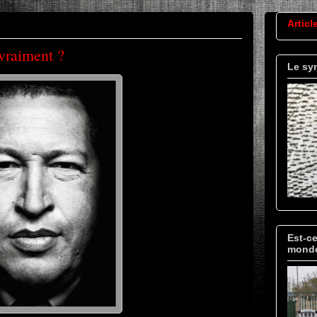
Articl
 vraiment ?
Le sy
Est-ce
mond