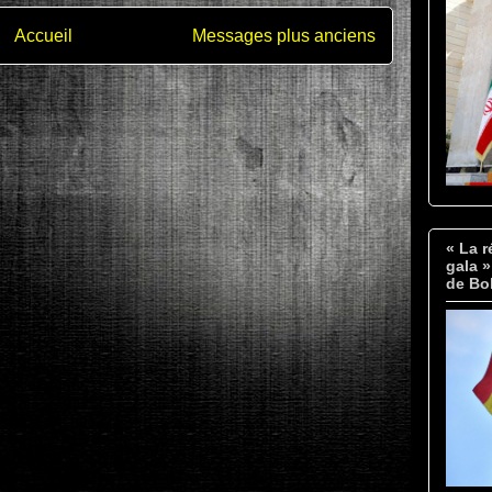
Accueil
Messages plus anciens
« La r
gala 
de Bol