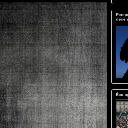
Perspe
décen
Écolo