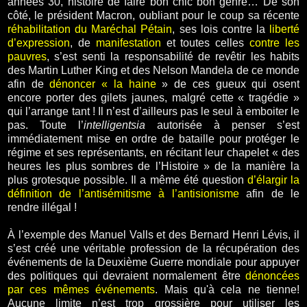
années 30, histoire de faire bon chic bon genre… De son
côté, le président Macron, oubliant pour le coup sa récente
réhabilitation du Maréchal Pétain
, ses lois contre la
liberté
d’expression
, de
manifestation
et toutes celles
contre les
pauvres
, s’est senti la responsabilité de revêtir les habits
des Martin Luther King et des Nelson Mandela de ce monde
afin de
dénoncer « la haine
»
de ces gueux qui osent
encore porter des gilets jaunes, malgré cette « tragédie »
qui l’arrange tant ! Il n’est d’ailleurs pas le seul à emboiter le
pas. Toute l’
intelligentsia
autorisée à penser s’est
immédiatement mise en ordre de bataille pour protéger le
régime et ses représentants, en récitant leur chapelet « des
heures les plus sombres de l’Histoire » de la manière la
plus grotesque possible. Il a même été question
d’
élargir la
définition de l’antisémitisme à l’antisionisme
afin de le
rendre illégal !
À l’exemple des Manuel Valls et des Bernard Henri Lévis, il
s’est créé une véritable profession de la récupération des
événements de la Deuxième Guerre mondiale pour appuyer
des politiques qui devraient normalement être
dénoncées
par ces mêmes événements
. Mais qu'à cela ne tienne!
Aucune limite n’est trop grossière pour utiliser les