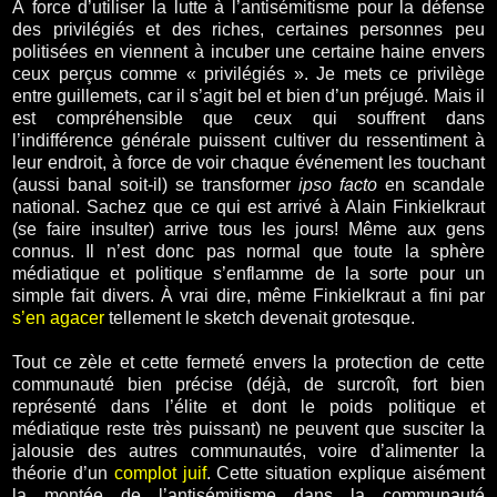
À force d’utiliser la lutte à l’antisémitisme pour la défense
des privilégiés et des riches, certaines personnes peu
politisées en viennent à incuber une certaine haine envers
ceux perçus comme « privilégiés ». Je mets ce privilège
entre guillemets, car il s’agit bel et bien d’un préjugé. Mais il
est compréhensible que ceux qui souffrent dans
l’indifférence générale puissent cultiver du ressentiment à
leur endroit, à force de voir chaque événement les touchant
(aussi banal soit-il) se transformer
ipso facto
en scandale
national. Sachez que ce qui est arrivé à Alain Finkielkraut
(se faire insulter) arrive tous les jours! Même aux gens
connus. Il n’est donc pas normal que toute la sphère
médiatique et politique s’enflamme de la sorte pour un
simple fait divers. À vrai dire, même Finkielkraut a fini par
s’en agacer
tellement le sketch devenait grotesque.
Tout ce zèle et cette fermeté envers la protection de cette
communauté bien précise (déjà, de surcroît, fort bien
représenté dans l’élite et dont le poids politique et
médiatique reste très puissant) ne peuvent que susciter la
jalousie des autres communautés, voire d’alimenter la
théorie d’un
complot juif
. Cette situation explique aisément
la montée de l’antisémitisme dans la communauté