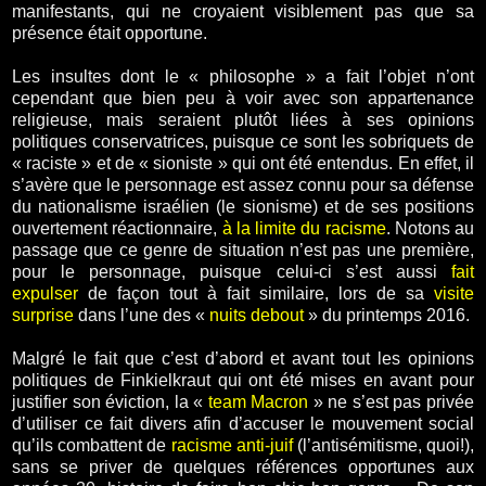
manifestants, qui ne croyaient visiblement pas que sa
présence était opportune.
Les insultes dont le « philosophe » a fait l’objet n’ont
cependant que bien peu à voir avec son appartenance
religieuse, mais seraient plutôt liées à ses opinions
politiques conservatrices, puisque ce sont les sobriquets de
« raciste » et de « sioniste » qui ont été entendus. En effet, il
s’avère que le personnage est assez connu pour sa défense
du nationalisme israélien (le sionisme) et de ses positions
ouvertement réactionnaire,
à la limite du racisme
. Notons au
passage que ce genre de situation n’est pas une première,
pour le personnage, puisque celui-ci s’est aussi
fait
expulser
de façon tout à fait similaire, lors de sa
visite
surprise
dans l’une des «
nuits debout
» du printemps 2016.
Malgré le fait que c’est d’abord et avant tout les opinions
politiques de Finkielkraut qui ont été mises en avant pour
justifier son éviction, la «
team Macron
» ne s’est pas privée
d’utiliser ce fait divers afin d’accuser le mouvement social
qu’ils combattent de
racisme anti-juif
(l’antisémitisme, quoi!),
sans se priver de quelques références opportunes aux