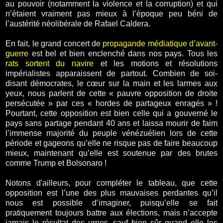
au pouvoir (notamment la violence et la corruption) et qui
n’étaient vraiment pas mieux à l’époque peu béni de
l’austérité néolibérale de
Rafael Caldera.
En fait, le grand concert de
propagande médiatique d’avant-
guerre
est bel et bien enclenché dans nos pays. Tous les
rats sortent du navire
et les motions et résolutions
impérialistes apparaissent de partout. Combien de soi-
disant démocrates, le cœur sur la main et les larmes aux
yeux, nous parlent de cette « pauvre opposition de droite
persécutée » par ces « hordes de partageux enragés » !
Pourtant, cette opposition est bien celle qui a gouverné le
pays sans partage pendant 40 ans et laissa mourir de faim
l’immense majorité du peuple vénézuélien lors de cette
période et gageons qu’elle ne risque pas de faire beaucoup
mieux, maintenant qu’elle est soutenue par des brutes
comme Trump et Bolsonaro !
Notons d'ailleurs, pour compléter le tableau, que cette
opposition est l’une des plus mauvaises perdantes qu’il
nous est possible d’imaginer, puisqu’elle se fait
pratiquement toujours battre aux élections, mais n’accepte
jamais le résultat des urnes, sauf bien sûr quand elle les