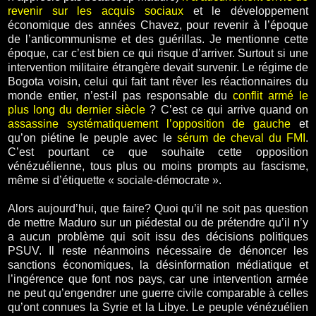
revenir sur les acquis sociaux
et le développement
économique des années Chavez, pour revenir à l’époque
de l’anticommunisme et des guérillas. Je mentionne cette
époque, car c’est bien ce qui risque d’arriver. Surtout si une
intervention militaire étrangère devait survenir. Le régime de
Bogota voisin, celui qui fait tant rêver les réactionnaires du
monde entier, n’est-il pas responsable du
conflit armé le
plus long du dernier siècle
? C’est ce qui arrive quand on
assassine systématiquement l’opposition de gauche
et
qu’on piétine le peuple avec le
sérum de cheval du FMI
.
C’est pourtant ce que souhaite cette opposition
vénézuélienne, tous plus ou moins prompts au fascisme,
même si d’étiquette « sociale-démocrate ».
Alors aujourd’hui, que faire? Quoi qu’il ne soit pas question
de mettre Maduro sur un piédestal ou de prétendre qu’il n’y
a aucun problème qui soit issu des décisions politiques
PSUV. Il reste néanmoins nécessaire de dénoncer les
sanctions économiques, la désinformation médiatique et
l’ingérence que font nos pays, car une intervention armée
ne peut qu’engendrer une guerre civile comparable à celles
qu’ont connues la Syrie et la Libye. Le peuple vénézuélien