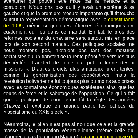
aventurier qui pouvait être maté par la menace et la
corruption. N’oublions pas qu’il y avait un extrême à sa
gauche et que la première mesure importante qu’il fit toucha
surtout la représentation démocratique avec la
constituante
de 1999
, même si quelques réformes économiques ont
également eu lieu dans ce mandat. En fait, le gros des
réformes sociales du chavisme sera surtout mis en place
lors de son second mandat. Ces politiques sociales, ne
nous mentons pas, n’étaient pas tant des mesures
socialistes qu’un transfert de la rente pétrolière vers les plus
déshérités. Transfert de rente qui prit la forme des «
missions ». D’autres projets plus ambitieux furent tentés,
comme la généralisation des coopératives, mais la
révolution bolivarienne fut toujours plus ou moins aux prises
avec les contraintes économiques extérieures ainsi que les
coups de force et le sabotage de l’opposition. Ce qui a fait
que la politique de court terme fût la règle des années
Chavez et explique en grande partie les échecs du
« socialisme du XXIe siècle ».
Néanmoins, le bilan n’est pas si noir que cela et la grande
masse de la population vénézuélienne (même celle qui
n’apprécie pas beaucoup Maduro)
n’a aucunement envie de