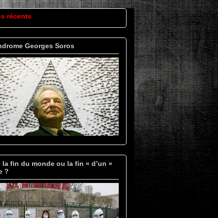
es récents
ndrome Georges Soros
 la fin du monde ou la fin « d’un »
e ?