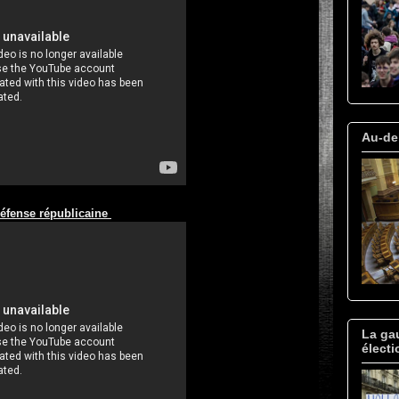
Au-del
éfense républicaine
La gau
électi