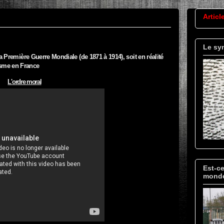
Articl
Le sy
 Première Guerre Mondiale (de 1871 à 1914), soit en réalité
lisme en France
L'ordre moral
Est-ce
mond