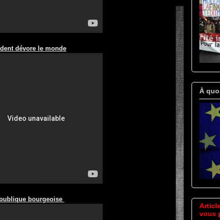
ident dévore le monde
À quo
épublique bourgeoise
Articl
vous p