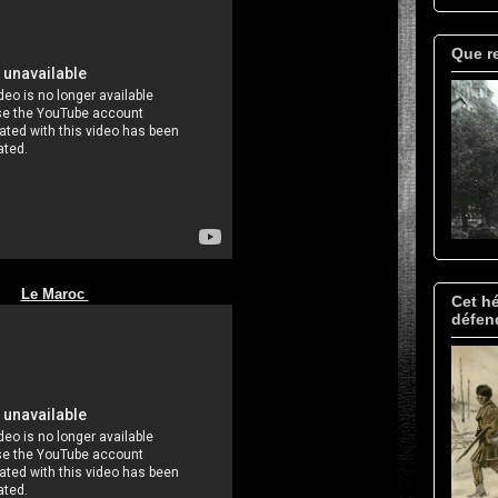
Que re
Le Maroc
Cet hé
défend