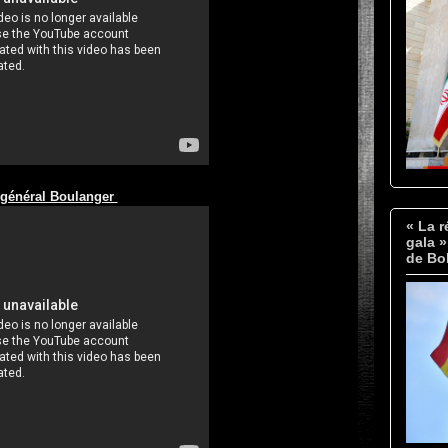
 général Boulanger
« La r
gala 
de Bol