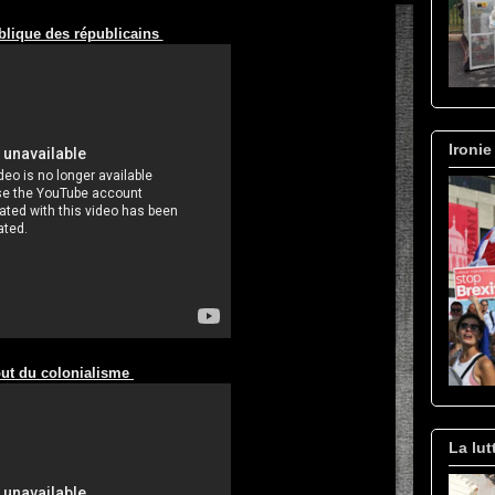
blique des républicains
Ironie
ut du colonialisme
La lut