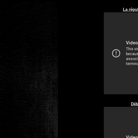
La répu
Déb