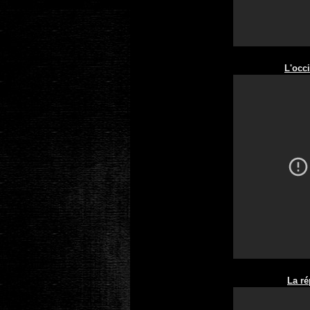
L'occ
La r